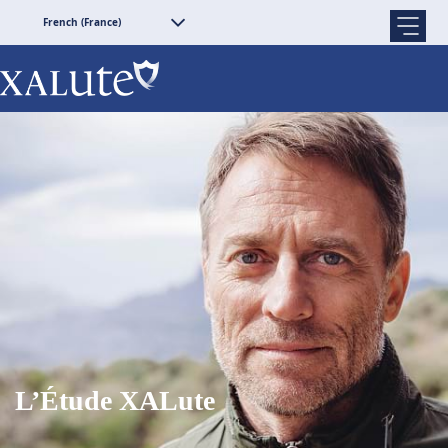
French (France)
L’Étude XALute