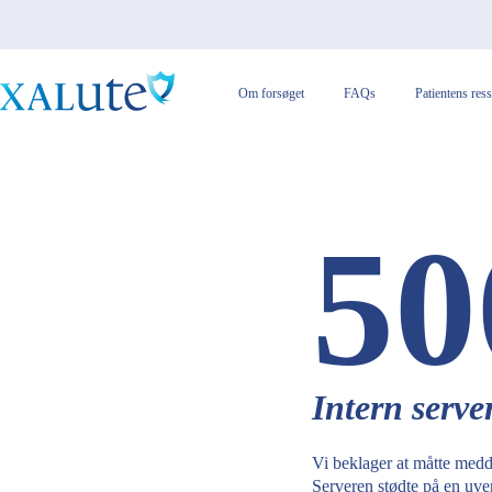
Om forsøget
FAQs
Patientens res
50
Intern server
Vi beklager at måtte medde
Serveren stødte på en uve