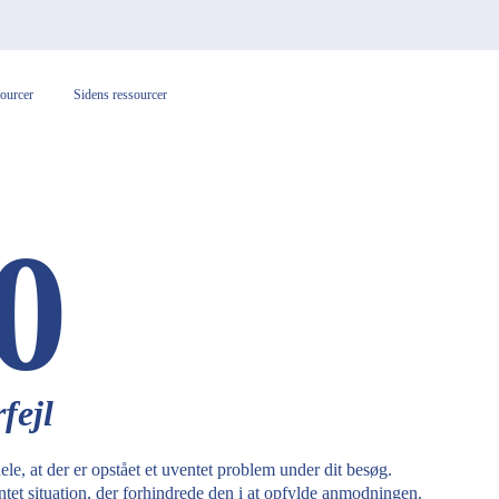
sourcer
Sidens ressourcer
0
fejl
le, at der er opstået et uventet problem under dit besøg.
ntet situation, der forhindrede den i at opfylde anmodningen.