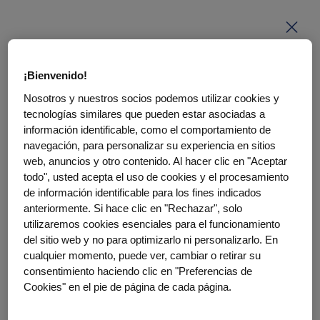
Enter your PIN
¡Bienvenido!
Nosotros y nuestros socios podemos utilizar cookies y
This page is PIN code protected. Enter your PIN code
tecnologías similares que pueden estar asociadas a
to access the page content.
información identificable, como el comportamiento de
navegación, para personalizar su experiencia en sitios
PIN code
web, anuncios y otro contenido. Al hacer clic en "Aceptar
todo", usted acepta el uso de cookies y el procesamiento
de información identificable para los fines indicados
anteriormente. Si hace clic en "Rechazar", solo
utilizaremos cookies esenciales para el funcionamiento
Enter
del sitio web y no para optimizarlo ni personalizarlo. En
cualquier momento, puede ver, cambiar o retirar su
Don't have a PIN?
Get help here.
consentimiento haciendo clic en "Preferencias de
Cookies" en el pie de página de cada página.